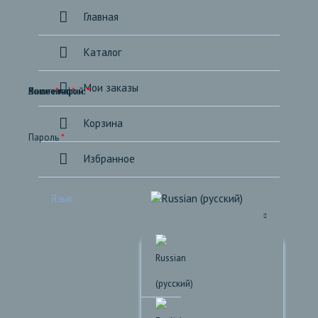
Главная
Каталог
Мои заказы
*
*
*
*
Ваше имя:
Ваш телефон:
Комментарий:
Логин
Корзина
*
Пароль
Избранное
Язык: