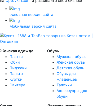
на
Optovkin.com
и развивайте свой бизнес!
основная версия сайта
Мобильная версия сайта
Женская одежда
Обувь
Платья
Мужская обувь
Юбки
Женская обувь
Пиджаки
Детская обувь
Пальто
Обувь для
Куртки
младенцев
Свитера
Тапочки
Аксессуары для
обуви
Сумки
Детские игрушки