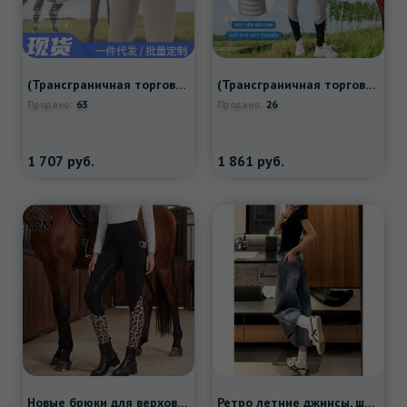
(Трансграничная торговля), штаны, силиконовое нескользящое износостойкое кресло, ростомер, европейский стиль, в обтяжку, высокая талия
(Трансграничная торговля), штаны, дорожный нескользящий комбинезон, европейский стиль, в обтяжку
63
26
Продано:
Продано:
1 707
руб.
1 861
руб.
Новые брюки для верховой езды с леопардовым принтом, высокоэластичные противоскользящие силиконовые брюки для верховой езды, женские специальные брюки для тренировок и соревнований
Ретро летние джинсы, штаны, оверсайз, большой размер, свободный прямой крой