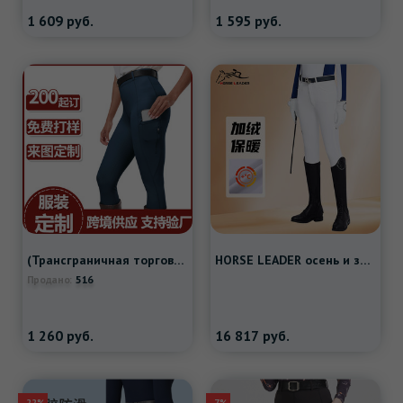
1 609
руб.
1 595
руб.
(Трансграничная торговля), штаны с молнией, комбинезон для тренировок, делается под заказ, в обтяжку
HORSE LEADER осень и зима плюс тонкие бархатные штаны для верховой езды, женские профессиональные конные штаны для соревнований
516
Продано:
1 260
руб.
16 817
руб.
- 22%
- 7%