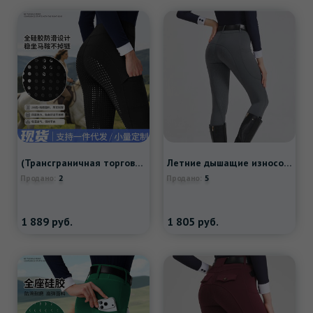
(Трансграничная торговля), силиконовое нескользящое кресло, штаны, высокая талия, в обтяжку, европейский стиль
Летние дышащие износостойкие штаны, облегающий крой
2
5
Продано:
Продано:
1 889
руб.
1 805
руб.