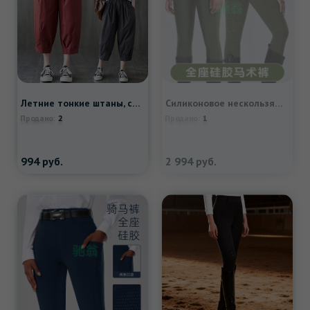
Летние тонкие штаны, свободный крой, из хлопка и льна, высокая талия, большой размер
Силиконовое нескользящое кресло, дышащие быстросохнущие штаны, в обтяжку
2
1
Продано:
Продано:
994
руб.
2 994
руб.