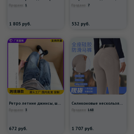
1
7
Продано:
Продано:
1 805
руб.
532
руб.
Ретро летние джинсы, штаны, оверсайз, большой размер, свободный прямой крой
Силиконовые нескользящие износостойкие штаны, мобильный телефон, высокая талия, в обтяжку
3
148
Продано:
Продано:
672
руб.
1 707
руб.