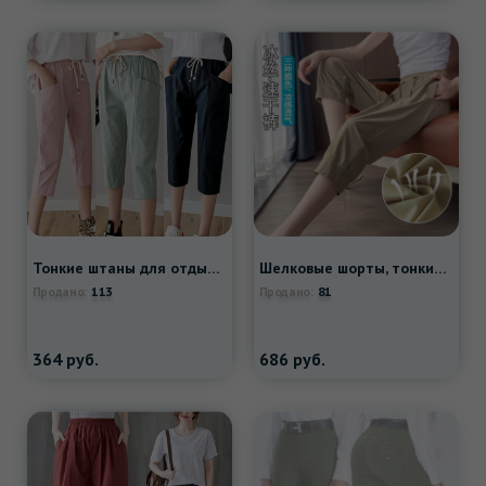
Тонкие штаны для отдыха, из хлопка и льна, большой размер
Шелковые шорты, тонкие дышащие быстросохнущие штаны для спортзала, оверсайз, для бега
113
81
Продано:
Продано:
364
руб.
686
руб.