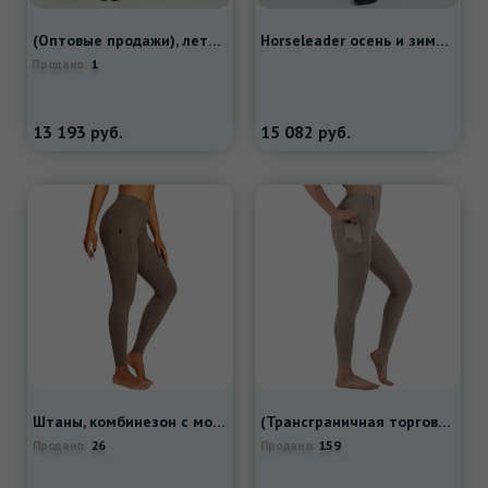
(Оптовые продажи), летние тонкие штаны, нескользящое силиконовое снаряжение
Horseleader осень и зимние детские конные штаны Силиконовый четырех сезонов конная оборудование рыцарская одежда Женская профессиональная конкуренция
1
Продано:
13 193
руб.
15 082
руб.
Штаны, комбинезон с молнией, эластичный утягивающий пояс на талию, европейский стиль, в обтяжку
(Трансграничная торговля), (Оптовые продажи), эластичные штаны, нескользящий спортивный костюм, европейский стиль
26
159
Продано:
Продано: