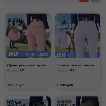
(Трансграничная торговля), силиконовое нескользящое кресло, эластичные белые штаны, в обтяжку, европейский стиль
Силиконовое нескользящое кресло, дышащие быстросохнущие штаны, в обтяжку, Amazon
902
578
Продано:
Продано:
1 889
руб.
1 889
руб.