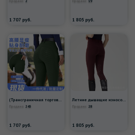
2
19
Продано:
Продано:
1 707
руб.
1 805
руб.
(Трансграничная торговля), нескользящие износостойкие белые штаны, европейский стиль, высокая талия
Летние дышащие износостойкие штаны, облегающий крой
245
28
Продано:
Продано:
1 707
руб.
1 805
руб.