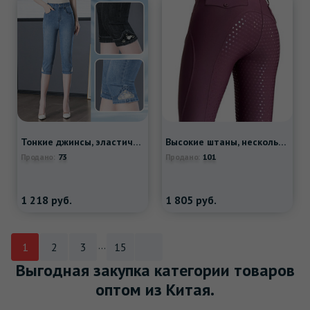
Тонкие джинсы, эластичные приталенные штаны, высокая талия
Высокие штаны, нескользящое износостойкое снаряжение, высокая талия
73
101
Продано:
Продано:
1 218
руб.
1 805
руб.
...
1
2
3
15
Выгодная закупка категории товаров
оптом из Китая.