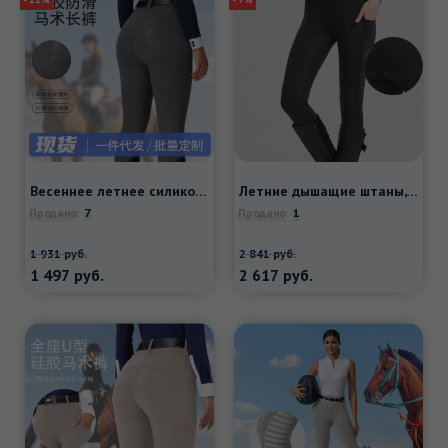
Весеннее летнее силиконовое нескользящое кресло, эластичные штаны, Amazon, высокая талия, в обтяжку
Летние дышащие штаны, износостойкий комбинезон, облегающий крой
7
1
Продано:
Продано:
1 931
руб.
2 841
руб.
1 497
руб.
2 617
руб.