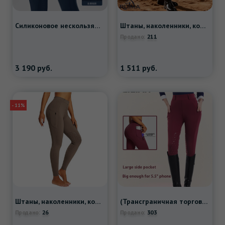
Силиконовое нескользящое кресло, дышащие быстросохнущие штаны, в обтяжку
Штаны, наколенники, комбинезон с молнией, утягивающий пояс на талию, европейский стиль, короткий рукав, в обтяжку, высокая талия
211
Продано:
3 190
руб.
1 511
руб.
- 11%
Штаны, наколенники, комбинезон с молнией, утягивающий пояс на талию, европейский стиль, в обтяжку, высокая талия
(Трансграничная торговля), белье для коррекции формы бедер, леггинсы, эластичные приталенные спортивные штаны для отдыха, высокая талия
26
303
Продано:
Продано: