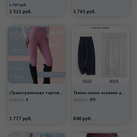
1 707
руб.
1 511
руб.
1 763
руб.
(Трансграничная торговля), летние дышащие штаны для тренировок, высокая талия
Темно-синие осенние джинсы, штаны, пони, высокая талия, свободный прямой крой, с вышивкой
4
875
Продано:
Продано:
1 777
руб.
840
руб.