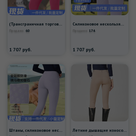
(Трансграничная торговля), белые нескользящие штаны, европейский стиль, в обтяжку
Силиконовое нескользящое кресло, дышащие быстросохнущие штаны, в обтяжку, Amazon
60
174
Продано:
Продано:
1 707
руб.
1 707
руб.
Штаны, силиконовое нескользящое высокое снаряжение, европейский стиль, в обтяжку
Летние дышащие износостойкие штаны, облегающий крой