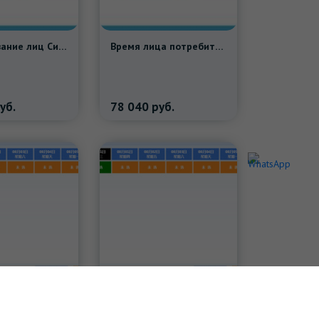
Распознавание лиц Система продаж риса человеческое лицо потребительское пакетное открытие учетной записи
Время лица потребительского лица -к лицевой системе зарядки ограничено
уб.
78 040
руб.
Живописная зона автоматической зарядки лица живописной точечной билетной системы ограничена One -Tpass
Живописная зона для лицевой системы платной системы.