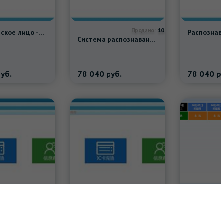
10
Продано:
Динамическое лицо -Shoping Match Machine -Ограничение системы зарядки еды.
Система распознавания лица Личное распознавание личного распознавания личного распознавания системного времени.
уб.
78 040
руб.
78 040
р
Лицо потребительского машины распознавание лица Потребительская машина времени ограничено
Распознавание лица кафетерия потребительская машина для распознавания пищи -Система сбыта с ограниченным временем.