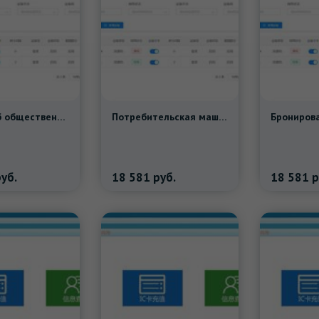
Заказы об общественном счете и кисть вычитают Feijun Lianlian Lifetime Maintenge
Потребительская машина потребительская машина потребительская машина Junlian производители предложение
уб.
18 581
руб.
18 581
р