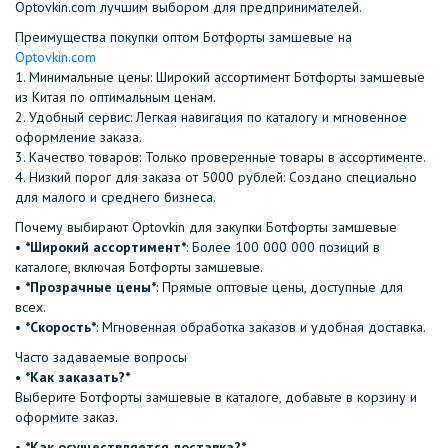
Optovkin.com лучшим выбором для предпринимателей.
Преимущества покупки оптом Ботфорты замшевые на
Optovkin.com
1.⁠ ⁠Минимальные цены: Широкий ассортимент Ботфорты замшевые
из Китая по оптимальным ценам.
2.⁠ ⁠Удобный сервис: Легкая навигация по каталогу и мгновенное
оформление заказа.
3.⁠ ⁠Качество товаров: Только проверенные товары в ассортименте.
4.⁠ ⁠Низкий порог для заказа от 5000 рублей: Создано специально
для малого и среднего бизнеса.
Почему выбирают Optovkin для закупки Ботфорты замшевые
•⁠ ⁠
*Широкий ассортимент*
: Более 100 000 000 позиций в
каталоге, включая Ботфорты замшевые.
•⁠ ⁠
*Прозрачные цены*
: Прямые оптовые цены, доступные для
всех.
•⁠ ⁠
*Скорость*
: Мгновенная обработка заказов и удобная доставка.
Часто задаваемые вопросы
•⁠
⁠*Как заказать?*
Выберите Ботфорты замшевые в каталоге, добавьте в корзину и
оформите заказ.
•⁠ ⁠
*Как осуществляется доставка?*